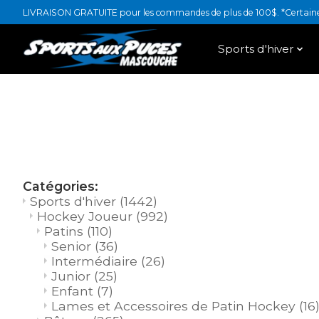
LIVRAISON GRATUITE pour les commandes de plus de 100$. *Certaines
Sports d'hiver
Catégories:
Sports d'hiver
(1442)
Hockey Joueur
(992)
Patins
(110)
Senior
(36)
Intermédiaire
(26)
Junior
(25)
Enfant
(7)
Lames et Accessoires de Patin Hockey
(16