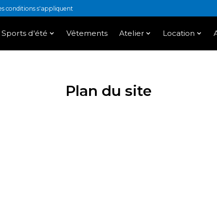
 conditions s'appliquent
Sports d'été
Vêtements
Atelier
Location
Plan du site
)