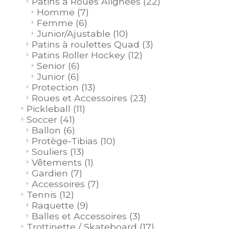
Patins à Roues Alignées
(22)
Homme
(7)
Femme
(6)
Junior/Ajustable
(10)
Patins à roulettes Quad
(3)
Patins Roller Hockey
(12)
Senior
(6)
Junior
(6)
Protection
(13)
Roues et Accessoires
(23)
Pickleball
(11)
Soccer
(41)
Ballon
(6)
Protège-Tibias
(10)
Souliers
(13)
Vêtements
(1)
Gardien
(7)
Accessoires
(7)
Tennis
(12)
Raquette
(9)
Balles et Accessoires
(3)
Trottinette / Skateboard
(17)