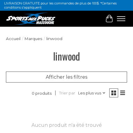
LIVRAISON GRATUITE pour les commandes de plus de 100$. *Certaines
conditions s'appliquent
Panier
Accueil
/
Marques
/
linwood
linwood
Afficher les filtres
Trier par
Les plus vus
0 produits
Aucun produit n'a été trouvé