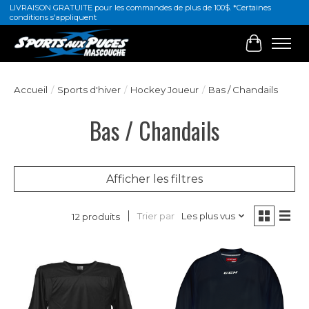
LIVRAISON GRATUITE pour les commandes de plus de 100$. *Certaines
conditions s'appliquent
Panier
Accueil
/
Sports d'hiver
/
Hockey Joueur
/
Bas / Chandails
Bas / Chandails
Afficher les filtres
Trier par
Les plus vus
12 produits