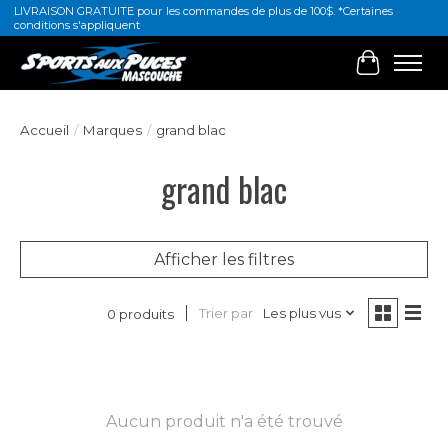
LIVRAISON GRATUITE pour les commandes de plus de 100$. *Certaines
conditions s'appliquent
Panier
Accueil
/
Marques
/
grand blac
grand blac
Afficher les filtres
Trier par
Les plus vus
0 produits
Aucun produit n'a été trouvé