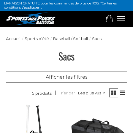
LIVRAISON GRATUITE pour les commandes de plus de 100$. *Certaines
conditions s'appliquent
Panier
Accueil
/
Sports d'été
/
Baseball / Softball
/
Sacs
Sacs
Afficher les filtres
Trier par
Les plus vus
5 produits