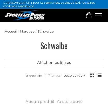
LIVRAISON GRATUITE pour les commandes de plus de 100$. *Certaines
conditions s'appliquent
Panier
Accueil
/
Marques
/
Schwalbe
Schwalbe
Afficher les filtres
Trier par
Les plus vus
0 produits
Aucun produit n'a été trouvé