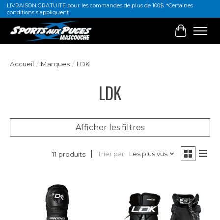
LIVRAISON GRATUITE pour les commandes de plus de 100$. *Certaines
conditions s'appliquent
Panier
Accueil
/
Marques
/
LDK
LDK
Afficher les filtres
Trier par
Les plus vus
11 produits