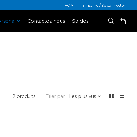
FC
S’inscrire / Se connecter
Arsenal
Contactez-nous
Soldes
2 produits
Trier par
Les plus vus