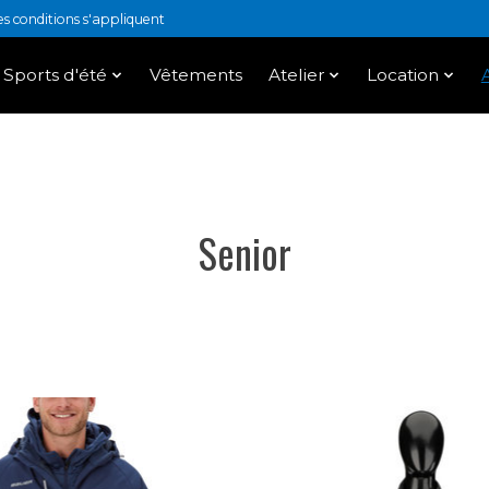
 conditions s'appliquent
Sports d'été
Vêtements
Atelier
Location
Senior