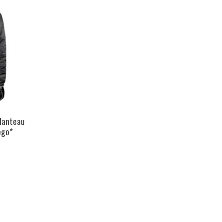
Manteau
ogo*