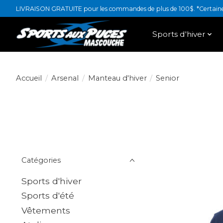
LIVRAISON GRATUITE pour les commandes de plus de 100$. *Certaines
Sports d'hiver
Accueil
/
Arsenal
/
Manteau d'hiver
/
Senior
Catégories
Sports d'hiver
Sports d'été
Vêtements