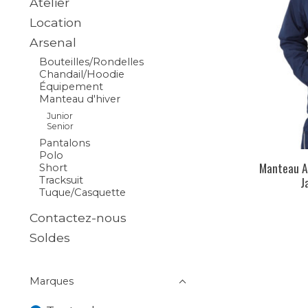
Atelier
Location
Arsenal
Bouteilles/Rondelles
Chandail/Hoodie
Équipement
Manteau d'hiver
Junior
Senior
Pantalons
Polo
Manteau A
Short
J
Tracksuit
Tuque/Casquette
Contactez-nous
Soldes
Marques