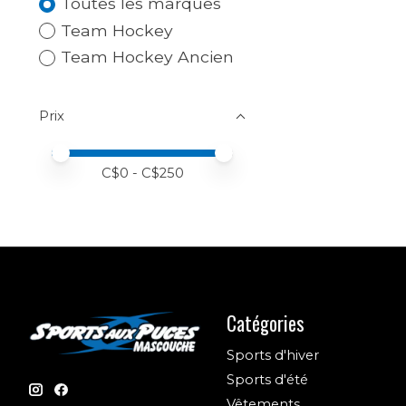
Toutes les marques
Team Hockey
Team Hockey Ancien
Prix
Prix minimum
Price maximum value
C$
0
- C$
250
Catégories
Sports d'hiver
Sports d'été
Vêtements