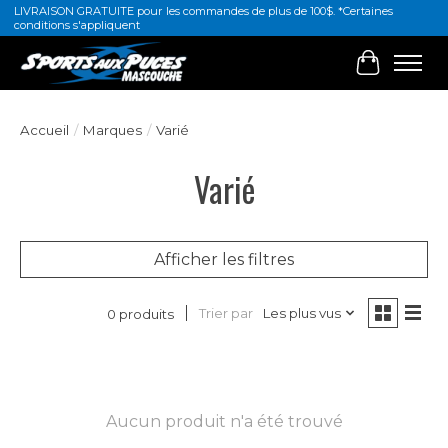
LIVRAISON GRATUITE pour les commandes de plus de 100$. *Certaines
conditions s'appliquent
Panier
Accueil
/
Marques
/
Varié
Varié
Afficher les filtres
Trier par
Les plus vus
0 produits
Aucun produit n'a été trouvé