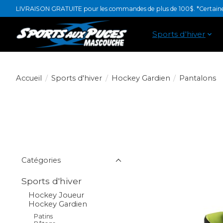
LIVRAISON GRATUITE pour les commandes de plus de 100$. *Certaines
Sports d'hiver
Accueil
/
Sports d'hiver
/
Hockey Gardien
/
Pantalons
Catégories
Sports d'hiver
Hockey Joueur
Hockey Gardien
Patins