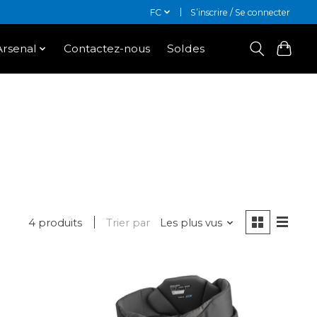
FC
S’inscrire / Se connecter
Arsenal
Contactez-nous
Soldes
4 produits
Trier par
Les plus vus