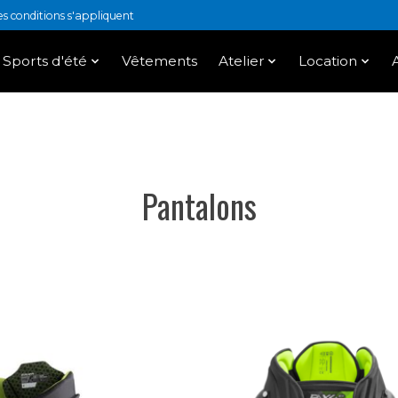
 conditions s'appliquent
Sports d'été
Vêtements
Atelier
Location
Pantalons