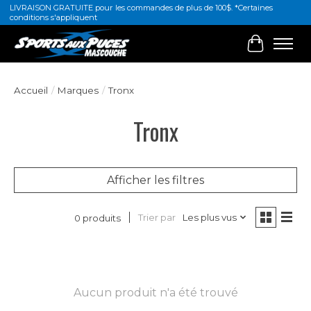
LIVRAISON GRATUITE pour les commandes de plus de 100$. *Certaines
conditions s'appliquent
Panier
Accueil
/
Marques
/
Tronx
Tronx
Afficher les filtres
Trier par
Les plus vus
0 produits
Aucun produit n'a été trouvé