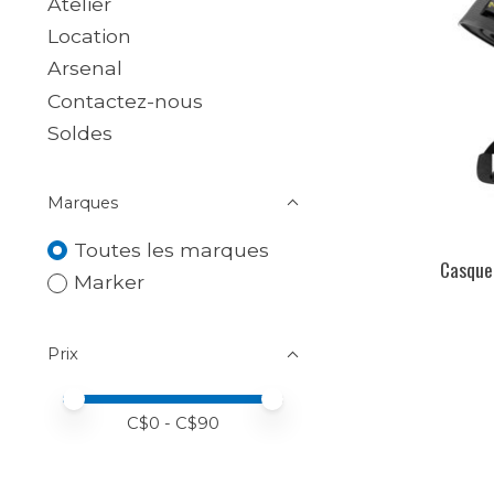
Atelier
Location
Arsenal
Contactez-nous
Soldes
Marques
Toutes les marques
Casque
Marker
Prix
Prix minimum
Price maximum value
C$
0
- C$
90