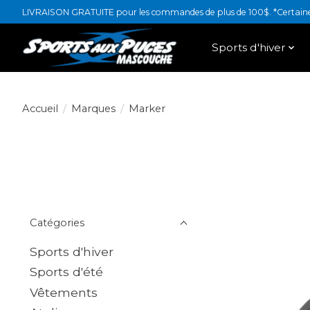
LIVRAISON GRATUITE pour les commandes de plus de 100$. *Certaines
Sports d'hiver
Accueil
/
Marques
/
Marker
Catégories
Sports d'hiver
Sports d'été
Vêtements