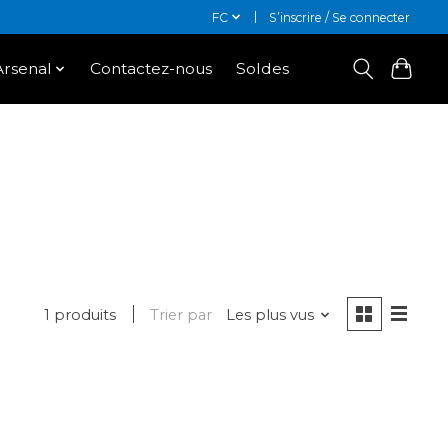
FC
S’inscrire / Se connecter
Arsenal
Contactez-nous
Soldes
1 produits
Trier par
Les plus vus