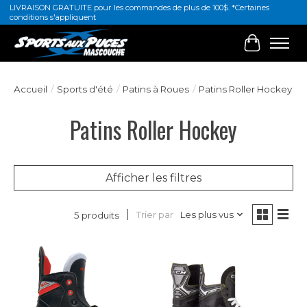
LIVRAISON GRATUITE pour les commandes de plus de 100$. *Certaines
conditions s'appliquent
Panier
Accueil
/
Sports d'été
/
Patins à Roues
/
Patins Roller Hockey
Patins Roller Hockey
Afficher les filtres
Trier par
Les plus vus
5 produits