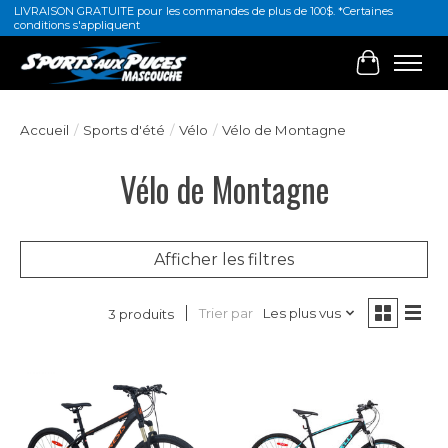
LIVRAISON GRATUITE pour les commandes de plus de 100$. *Certaines
conditions s'appliquent
Panier
Accueil
/
Sports d'été
/
Vélo
/
Vélo de Montagne
Vélo de Montagne
Afficher les filtres
Trier par
Les plus vus
3 produits