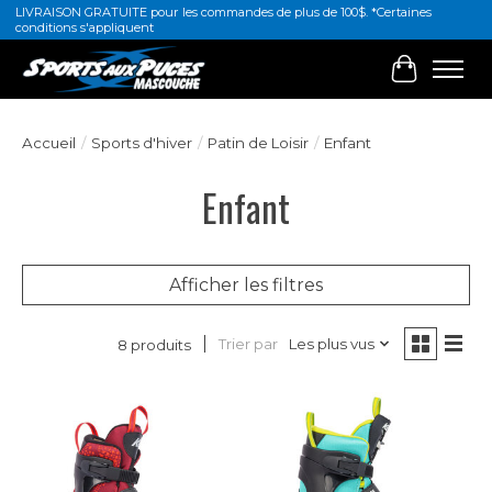
LIVRAISON GRATUITE pour les commandes de plus de 100$. *Certaines
conditions s'appliquent
Panier
Accueil
/
Sports d'hiver
/
Patin de Loisir
/
Enfant
Enfant
Afficher les filtres
Trier par
Les plus vus
8 produits