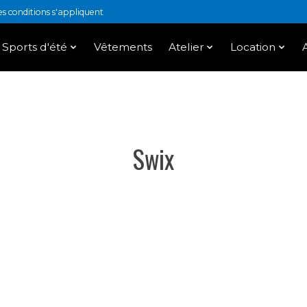
 conditions s'appliquent
Sports d'été
Vêtements
Atelier
Location
Swix