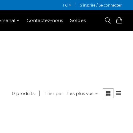
FC
S’inscrire / Se connecter
Arsenal
Contactez-nous
Soldes
0 produits
Trier par
Les plus vus