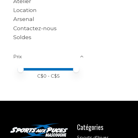
Atelier
Location
Arsenal
Contactez-nous
Soldes
Prix
Prix minimum
Price maximum value
C$
0
- C$
5
Catégories
Sports d'hiver