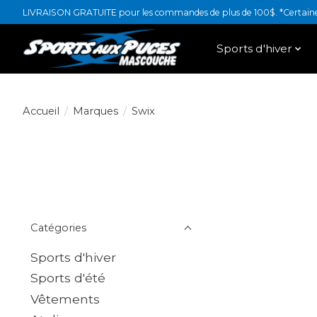
LIVRAISON GRATUITE pour les commandes de plus de 100$. *Certaines
Sports d'hiver
Accueil
/
Marques
/
Swix
Catégories
Sports d'hiver
Sports d'été
Vêtements