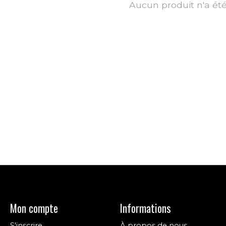
Aucun produit n'a ét
Mon compte
Informations
S'inscrire
À propos de nous