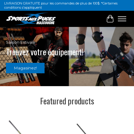
LIVRAISON GRATUITE pour les commandes de plus de 100$. *Certaines
conditions s'appliquent
Cart
Hero slideshow items
Saison Estivale
Trouvez votre équipement!
Magasinez!
Featured products
Product carousel items