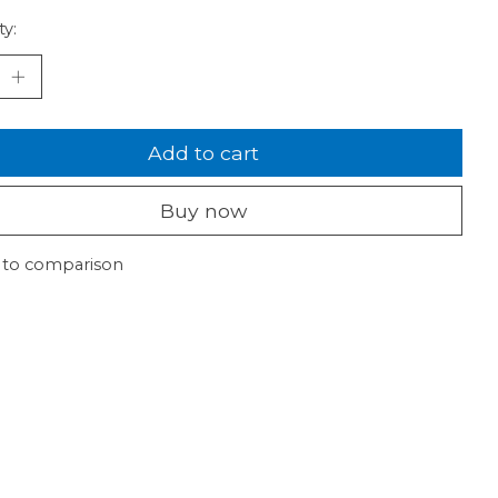
ty:
Add to cart
Buy now
 to comparison