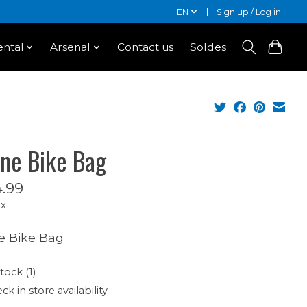
EN
Sign up / Log in
ntal
Arsenal
Contact us
Soldes
ne Bike Bag
.99
ax
e Bike Bag
tock (1)
ck in store availability