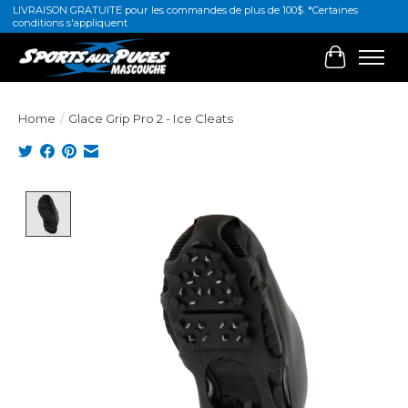
LIVRAISON GRATUITE pour les commandes de plus de 100$. *Certaines
conditions s'appliquent
Cart
Home
/
Glace Grip Pro 2 - Ice Cleats
Product image slideshow Items