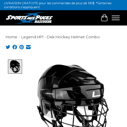
LIVRAISON GRATUITE pour les commandes de plus de 100$. *Certaines
conditions s'appliquent
Cart
Home
/
Legend HP1 - Dek Hockey Helmet Combo
Product image slideshow Items