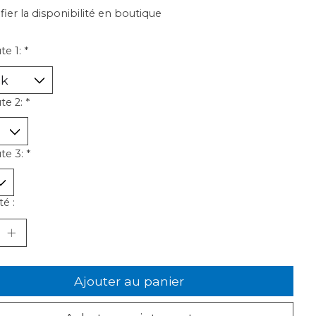
ifier la disponibilité en boutique
te 1:
*
ute 2:
*
ute 3:
*
é :
Ajouter au panier