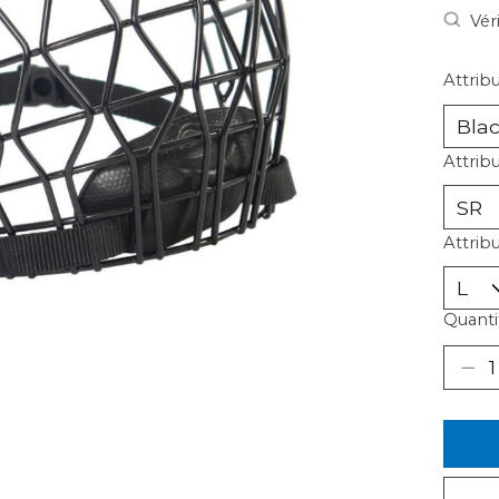
Vér
Attribu
Attrib
Attrib
Quantit