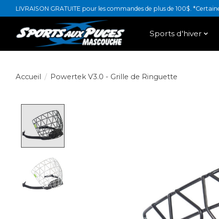
LIVRAISON GRATUITE pour les commandes de plus de 100$. *Certaines
Sports d'hiver
Accueil
/
Powertek V3.0 - Grille de Ringuette
Product image slideshow Items