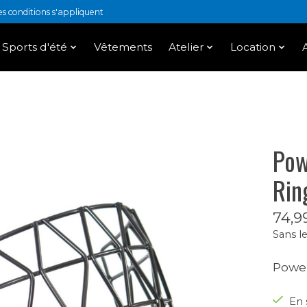
 conditions s'appliquent
Sports d'été
Vêtements
Atelier
Location
Pow
Rin
74,9
Sans le
Power
En 