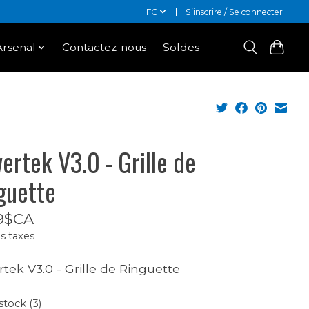
FC
S’inscrire / Se connecter
Arsenal
Contactez-nous
Soldes
ertek V3.0 - Grille de
guette
9$CA
s taxes
tek V3.0 - Grille de Ringuette
stock (3)