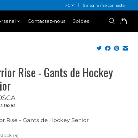
FC
S’inscrire / Se connecter
Arsenal
Contactez-nous
Soldes
rior Rise - Gants de Hockey
ior
9$CA
s taxes
or Rise - Gants de Hockey Senior
stock (5)