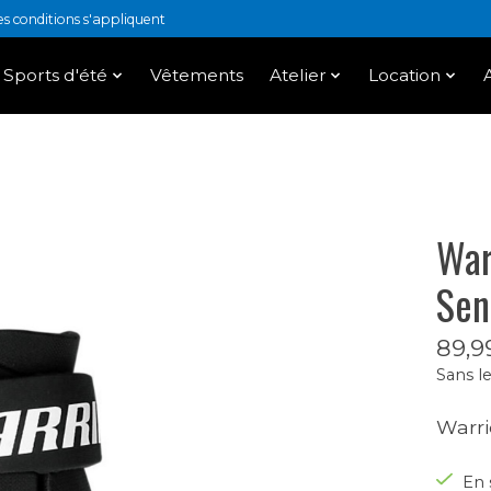
 conditions s'appliquent
Sports d'été
Vêtements
Atelier
Location
War
Sen
89,9
Sans le
Warri
En 