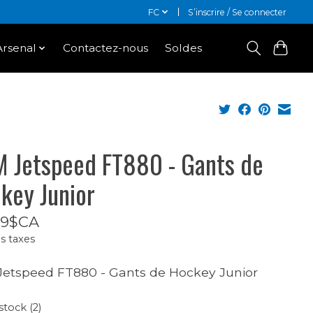
FC
S’inscrire / Se connecter
Arsenal
Contactez-nous
Soldes
 Jetspeed FT880 - Gants de
key Junior
99$CA
s taxes
etspeed FT880 - Gants de Hockey Junior
stock (2)