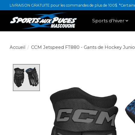
LIVRAISON GRATUITE pour les commandes de plus de 100$. *Certaines
Sports d'hiver
Accueil
/
CCM Jetspeed FT880 - Gants de Hockey Junio
Product image slideshow Items