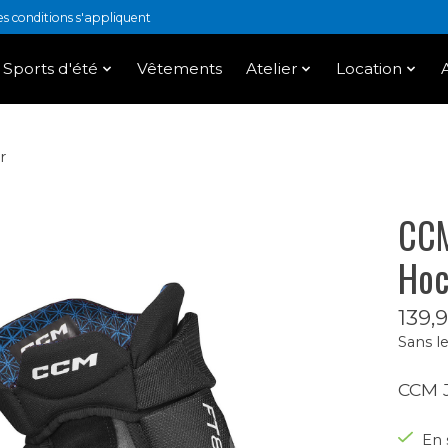
 conditions s'appliquent
Sports d'été
Vêtements
Atelier
Location
r
CCM
Hoc
139,
Sans le
CCM J
En 