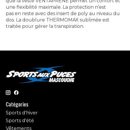
que la veste VENTAPRENE permet un confort et
une flexibilité maximale. La protection n’est
pas en reste avec des insert de poly au niveau du
dos. La doublure THERMOMAX sublimée est
traitée pour gérer la transpiration.
Catégories
Sports d'hiver
Sports d'été
Vêtements