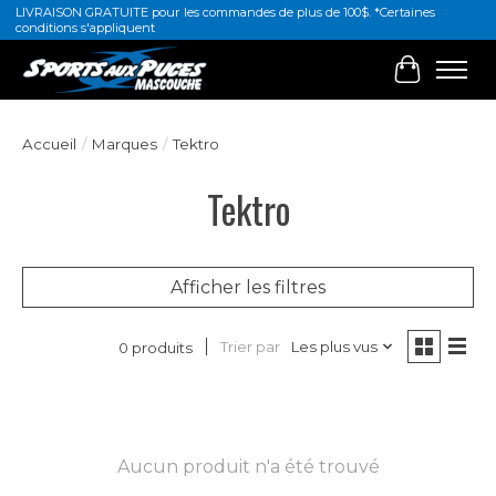
LIVRAISON GRATUITE pour les commandes de plus de 100$. *Certaines
conditions s'appliquent
Panier
Accueil
/
Marques
/
Tektro
Tektro
Afficher les filtres
Trier par
Les plus vus
0 produits
Aucun produit n'a été trouvé