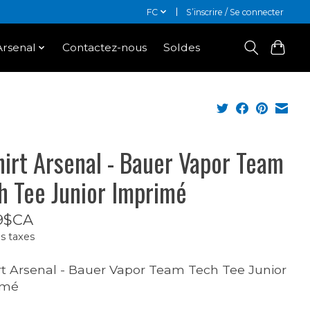
FC
S’inscrire / Se connecter
Arsenal
Contactez-nous
Soldes
hirt Arsenal - Bauer Vapor Team
h Tee Junior Imprimé
9$CA
s taxes
rt Arsenal - Bauer Vapor Team Tech Tee Junior
imé