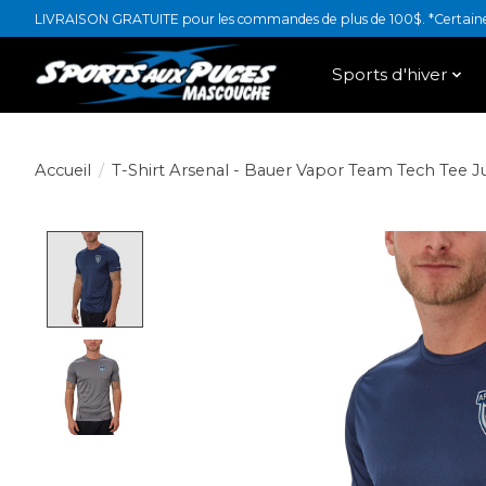
LIVRAISON GRATUITE pour les commandes de plus de 100$. *Certaines
Sports d'hiver
Accueil
/
T-Shirt Arsenal - Bauer Vapor Team Tech Tee 
Product image slideshow Items