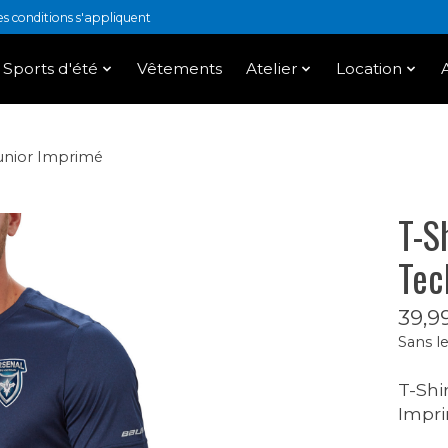
 conditions s'appliquent
Sports d'été
Vêtements
Atelier
Location
Junior Imprimé
T-S
Tec
39,9
Sans le
T-Shi
Impr