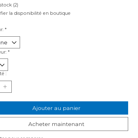
stock (2)
ifier la disponibilité en boutique
r:
*
ur:
*
é :
Ajouter au panier
Acheter maintenant