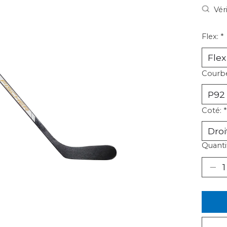
Vér
Flex:
*
Courb
Coté:
*
Quantit