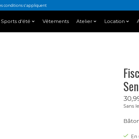
 conditions s'appliquent
Sports d'été
Vêtements
Atelier
Location
Fis
Sen
30,9
Sans le
Bâton
En 