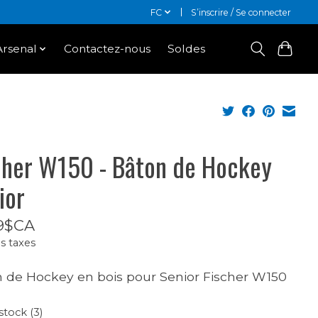
FC
S’inscrire / Se connecter
Arsenal
Contactez-nous
Soldes
cher W150 - Bâton de Hockey
ior
9$CA
s taxes
 de Hockey en bois pour Senior Fischer W150
stock (3)