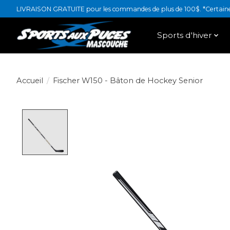
LIVRAISON GRATUITE pour les commandes de plus de 100$. *Certaines
Sports d'hiver
Accueil
/
Fischer W150 - Bâton de Hockey Senior
Product image slideshow Items